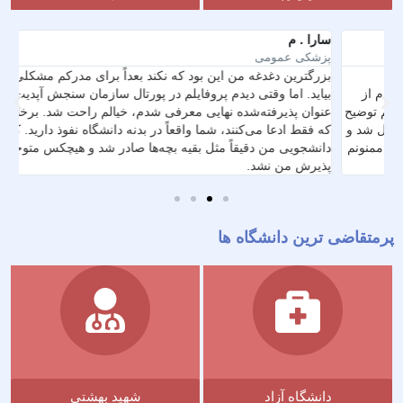
را . م
مهندس 
شکی عمومی
پدر متق
رگترین دغدغه من این بود که نکند بعداً برای مدرکم مشکلی پیش
به عنوا
اید. اما وقتی دیدم پروفایلم در پورتال سازمان سنجش آپدیت شد و به
سایت‌ه
وان پذیرفته‌شده نهایی معرفی شدم، خیالم راحت شد. برخلاف بقیه
 فقط ادعا می‌کنند، شما واقعاً در بدنه دانشگاه نفوذ دارید. کارت
می‌خوان
نشجویی من دقیقاً مثل بقیه بچه‌ها صادر شد و هیچکس متوجه تفاوت
است پیش
یرش من نشد.
تقاضی ترین دانشگاه ها
دانشگاه آزاد
شهید بهشتی